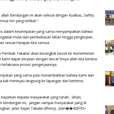
a allah Bendungan ini akan selesai dengan Kualitas, Safety
mua tim yang terlibat “.
S. Sos dalam kesempatan yang sama menyampaikan bahwa
engawal mulai dari pembebasan lahan hingga pengerjaan
an sesuai harapan kita semua.
ri Pemkab Takakar akan berangkat besok ke Kementerian
 kami dapat berjalan dengan lancar”Insya allah kita berdoa
a terlaksana proses pengerjaannya.
esempatan yang sama pula menambahkan bahwa Kami dari
a kali meninjau langsung ke lapangan dan bertemu
 di bayarkan kepada masyarakat yang tanah, lahan,
 bendungan ini, jangan sampai masyarakat yang di
tungkan. Jelas Kajari Takalar.(Rheny) _blan��4QO=