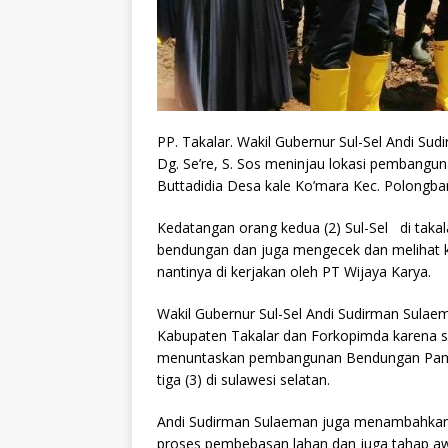
PP. Takalar. Wakil Gubernur Sul-Sel Andi Su
Dg. Se’re, S. Sos meninjau lokasi pembangu
Buttadidia Desa kale Ko’mara Kec. Polongban
Kedatangan orang kedua (2) Sul-Sel di takal
bendungan dan juga mengecek dan melihat k
nantinya di kerjakan oleh PT Wijaya Karya.
Wakil Gubernur Sul-Sel Andi Sudirman Sula
Kabupaten Takalar dan Forkopimda karena s
menuntaskan pembangunan Bendungan Pammu
tiga (3) di sulawesi selatan.
Andi Sudirman Sulaeman juga menambahkan a
proses pembebasan lahan dan juga tahap aw