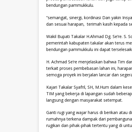
bendungan pammukkulu.
“semangat, sinergi, kordinasi Dan yakin Insy
dan sesuai harapan, terimah kasih kepada se
Wakil Bupati Takalar H.Ahmad Dg. Se’re. 
pemerintah kabupaten takalar akan terus m
bendungan pammukkulu ini dapat terselesaik
H. Achmad Se’re menjelaskan bahwa Tim da
terkait proses pembebasan lahan ini, harapan
semoga proyek ini berjalan lancar dan seger
Kajari Takalar Syafril, SH, M.Hum dalam k
TIM yang bekerja di lapangan sudah beberap
langsung dengan masyarakat setempat.
Ganti rugi yang wajar harus di berikan atau
rumahnya terkena dampak dari pembangunan
rugikan dan pihak-pihak tertentu yang di un