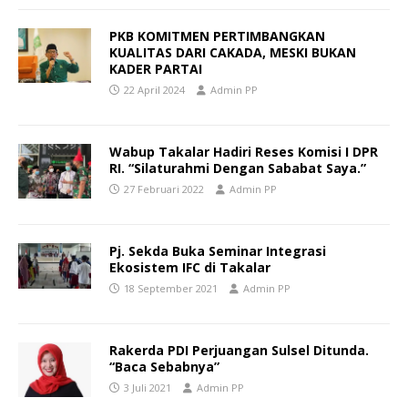
PKB KOMITMEN PERTIMBANGKAN
KUALITAS DARI CAKADA, MESKI BUKAN
KADER PARTAI
22 April 2024
Admin PP
Wabup Takalar Hadiri Reses Komisi I DPR
RI. “Silaturahmi Dengan Sababat Saya.”
27 Februari 2022
Admin PP
Pj. Sekda Buka Seminar Integrasi
Ekosistem IFC di Takalar
18 September 2021
Admin PP
Rakerda PDI Perjuangan Sulsel Ditunda.
“Baca Sebabnya”
3 Juli 2021
Admin PP