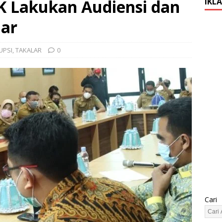
K Lakukan Audiensi dan
IKL
lar
UPSI
,
TAKALAR
0
Cari