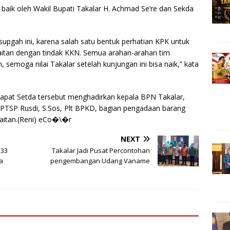
baik oleh Wakil Bupati Takalar H. Achmad Se’re dan Sekda
upgah ini, karena salah satu bentuk perhatian KPK untuk
kaitan dengan tindak KKN. Semua arahan-arahan tim
 semoga nilai Takalar setelah kunjungan ini bisa naik,” kata
apat Setda tersebut menghadirkan kepala BPN Takalar,
s PTSP Rusdi, S.Sos, Plt BPKD, bagian pengadaan barang
kaitan.(Reni) eCo�\�r
NEXT
 33
Takalar Jadi Pusat Percontohan
a
pengembangan Udang Vaname