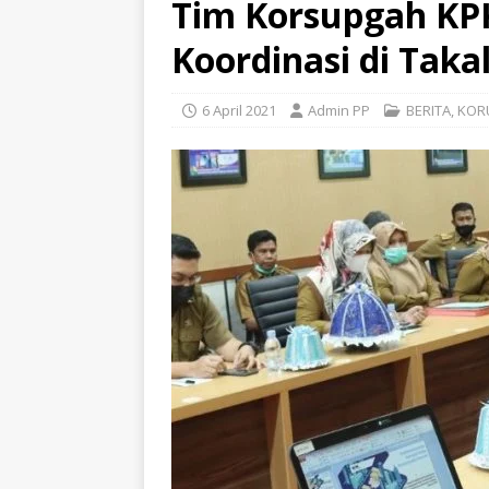
Tim Korsupgah KP
Koordinasi di Taka
6 April 2021
Admin PP
BERITA
,
KOR