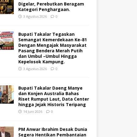
Digelar, Perebutkan Beragam
Kategori Penghargaan.
3 Agustus 2026
0
Bupati Takalar Tegaskan
Semangat Kemerdekaan Ke-81
Dengan Mengajak Masyarakat
Pasang Bendera Merah Putih
dan Umbul –Umbul Hingga
Kepelosok Kampung.
3 Agustus 2026
0
Bupati Takalar Daeng Manye
dan Konjen Australia Bahas
Riset Rumput Laut, Data Center
hingga Jejak Historis Teripang
14 Juni 2026
0
PM Anwar Ibrahim Desak Dunia
Segera Hentikan Pembantaian