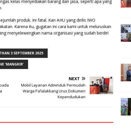
dengas kelas menyediakan barang dan jasa, seperti apa yang
.
jumlah produk. Ini fatal. Kan AHU yang dirilis IWO
katan. Karena itu, gugatan ini cara kami untuk meluruskan
n yang menyelewengkan nama organisasi yang sudah berdiri
TKAN 3 SEPTEMBER 2025
E 'MANGKIR'
NEXT
 pada
Mobil Layanan Adminduk Permudah
ga
Warga Pa’lalakkang Urus Dokumen
Kependudukan