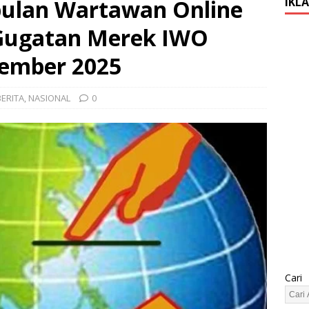
ulan Wartawan Online
IKL
 Gugatan Merek IWO
tember 2025
BERITA
,
NASIONAL
0
Cari