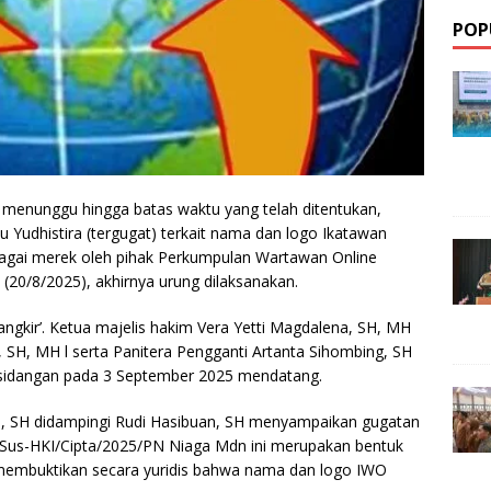
POP
enunggu hingga batas waktu yang telah ditentukan,
 Yudhistira (tergugat) terkait nama dan logo Ikatawan
agai merek oleh pihak Perkumpulan Wartawan Online
 (20/8/2025), akhirnya urung dilaksanakan.
mangkir’. Ketua majelis hakim Vera Yetti Magdalena, SH, MH
 SH, MH l serta Panitera Pengganti Artanta Sihombing, SH
sidangan pada 3 September 2025 mendatang.
an, SH didampingi Rudi Hasibuan, SH menyampaikan gugatan
t.Sus-HKI/Cipta/2025/PN Niaga Mdn ini merupakan bentuk
k membuktikan secara yuridis bahwa nama dan logo IWO