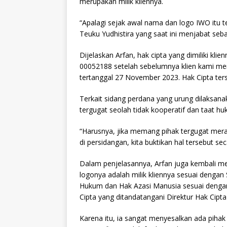
merupakan milik kliennya.
“Apalagi sejak awal nama dan logo IWO itu t
Teuku Yudhistira yang saat ini menjabat se
Dijelaskan Arfan, hak cipta yang dimiliki kli
00052188 setelah sebelumnya klien kami 
tertanggal 27 November 2023. Hak Cipta ters
Terkait sidang perdana yang urung dilaksan
tergugat seolah tidak kooperatif dan taat hu
“Harusnya, jika memang pihak tergugat mera
di persidangan, kita buktikan hal tersebut se
Dalam penjelasannya, Arfan juga kembali 
logonya adalah milik kliennya sesuai dengan
Hukum dan Hak Azasi Manusia sesuai deng
Cipta yang ditandatangani Direktur Hak Cipt
Karena itu, ia sangat menyesalkan ada piha