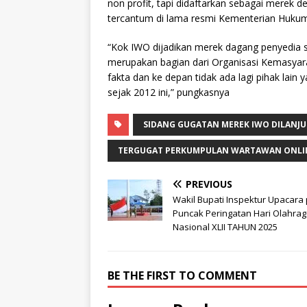
non profit, tapi didaftarkan sebagai merek 
tercantum di lama resmi Kementerian Hukum
“Kok IWO dijadikan merek dagang penyedia se
merupakan bagian dari Organisasi Kemasyara
fakta dan ke depan tidak ada lagi pihak lai
sejak 2012 ini,” pungkasnya
SIDANG GUGATAN MEREK IWO DILANJU
TERGUGAT PERKUMPULAN WARTAWAN ONLIN
PREVIOUS
Wakil Bupati Inspektur Upacara
Puncak Peringatan Hari Olahra
Nasional XLII TAHUN 2025
BE THE FIRST TO COMMENT