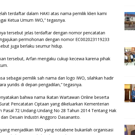
elah terdaftar dalam HAKI atas nama pemilik klien kami
bagai Ketua Umum IWO,” tegasnya.
ennya tersebut jelas terdaftar dengan nomor pencatatan
mengajukan permohonan dengan nomor EC002023119233
ebut juga berlaku seumur hidup.
akan tersebut, Arfan mengaku cukup kecewa karena pihak
kum.
sa sebagai pemilik sah nama dan logo IWO, silahkan hadir
cara yuridis di depan pengadilan,” tegasnya.
menyatakan bahwa nama Ikatan Wartawan Online beserta
 Surat Pencatatan Ciptaan yang dikeluarkan Kementerian
an Pasal 72 Undang-Undang No 28 Tahun 2014 Tentang Hak
a dan Desain Industri Anggoro Dasananto.
k yang menjadikan IWO yang notabene bukanlah organisasi