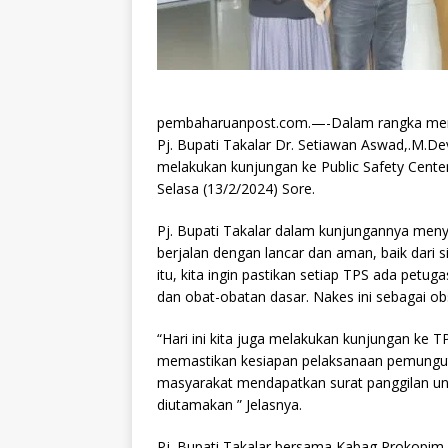
pembaharuanpost.com.—-Dalam rangka meman
Pj. Bupati Takalar Dr. Setiawan Aswad,.M.D
melakukan kunjungan ke Public Safety Center
Selasa (13/2/2024) Sore.
Pj. Bupati Takalar dalam kunjungannya meny
berjalan dengan lancar dan aman, baik dari 
itu, kita ingin pastikan setiap TPS ada petu
dan obat-obatan dasar. Nakes ini sebagai o
“Hari ini kita juga melakukan kunjungan ke 
memastikan kesiapan pelaksanaan pemungut
masyarakat mendapatkan surat panggilan unt
diutamakan ” Jelasnya.
Pj. Bupati Takalar bersama Kabag Prokopim