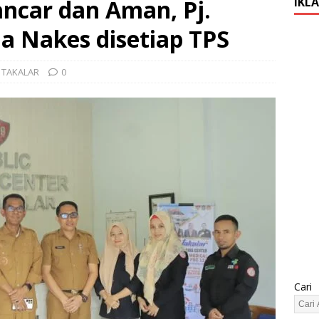
ancar dan Aman, Pj.
IKL
da Nakes disetiap TPS
,
TAKALAR
0
Cari