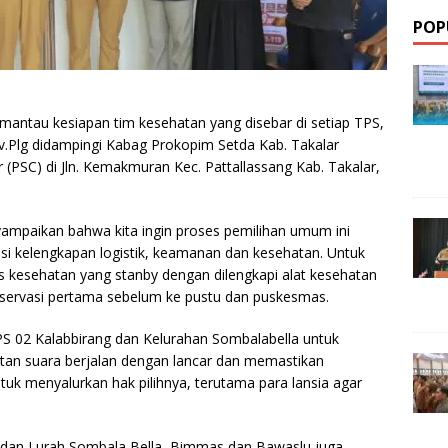
POP
tau kesiapan tim kesehatan yang disebar di setiap TPS,
ev.Plg didampingi Kabag Prokopim Setda Kab. Takalar
 (PSC) di Jln. Kemakmuran Kec. Pattallassang Kab. Takalar,
ampaikan bahwa kita ingin proses pemilihan umum ini
sisi kelengkapan logistik, keamanan dan kesehatan. Untuk
gas kesehatan yang stanby dengan dilengkapi alat kesehatan
bservasi pertama sebelum ke pustu dan puskesmas.
TPS 02 Kalabbirang dan Kelurahan Sombalabella untuk
an suara berjalan dengan lancar dan memastikan
uk menyalurkan hak pilihnya, terutama para lansia agar
 dan Lurah Sombala Bella, Bimmas dan Bawaslu juga