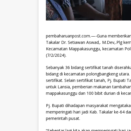
pembaharuanpost.com.—-Guna memberikan ra
Takalar Dr. Setiawan Aswad,. M.Dev,.Plg kemb
Kecamatan Mappakasunggu, kecamatan Polo
(7/2/2024).
Sebanyak 36 bidang sertifikat tanah diser
bidang di kecamatan polongbangkeng utara. S
sertifikat. Selain sertifikat tanah, Pj. Bup
untuk Lansia, pemberian makanan tambahan b
mappakasunggu dan 100 bibit durian di keca
Pj. Bupati dihadapan masyarakat mengataka
memperingati hari jadi Kab. Takalar ke-64 d
pemerintah pusat.
“Sebentar lagi kita akan memperingati hari ja