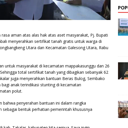
POP
sa aman atas alas hak atas aset masyarakat, Pj. Bupati
ali menyerahkan sertifikat tanah gratis untuk warga di
ngbangkeng Utara dan Kecamatan Galesong Utara, Rabu
ahkan untuk masyarakat di kecamatan mappakasunggu dan 26
ehingga total sertifikat tanah yang dibagikan sebanyak 62
ati Takalar juga menyerahkan bantuan Beras Bulog, Sembako
agi anak terindikasi stunting di kecamatan
matan polut.
n bahwa penyerahan bantuan ini dalam rangka
an sebagai bentuk perhatian pemerintah khususnya
di kab. Takalar, kabupaten kita semua. Saya ingin