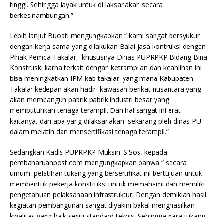
tinggi. Sehingga layak untuk di laksanakan secara
berkesinambungan.”
Lebih lanjut Buoati mengungkapkan “ kami sangat bersyukur
dengan kerja sama yang dilakukan Balai jasa kontruksi dengan
Pihak Pemda Takalar, khususnya Dinas PUPRPKP Bidang Bina
Konstruski karna terkait dengan ketrampilan dan keahlihan ini
bisa meningkatkan IPM kab takalar. yang mana Kabupaten
Takalar kedepan akan hadir kawasan berikat nusantara yang
akan membangun pabrik pabrik industri besar yang
membutuhkan tenaga terampil. Dan hal sangat ini erat
kaitanya, dari apa yang dilaksanakan sekarang pleh dinas PU
dalam melatih dan mensertifikasi tenaga terampil.”
Sedangkan Kadis PUPRPKP Muksin. S.Sos, kepada
pembaharuanpost.com mengungkapkan bahwa “ secara
umum pelatihan tukang yang bersertifikat ini bertujuan untuk
membentuk pekerja konstruksi untuk memahami dan memiliki
pengetahuan pelaksanaan infrastruktur. Dengan demikian hasil
kegiatan pembangunan sangat diyakini bakal menghasilkan
kwalitas yang baik sesui standard teknis. Sehingga para tukang