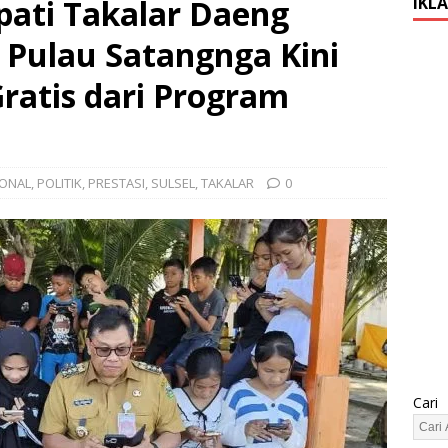
ati Takalar Daeng
IKL
Pulau Satangnga Kini
ratis dari Program
IONAL
,
POLITIK
,
PRESTASI
,
SULSEL
,
TAKALAR
0
Cari