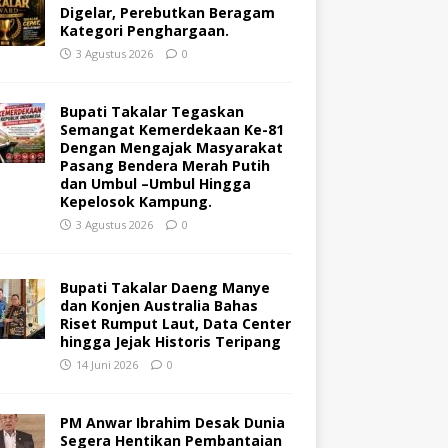
Digelar, Perebutkan Beragam
Kategori Penghargaan.
3 Agustus 2026
0
Bupati Takalar Tegaskan
Semangat Kemerdekaan Ke-81
Dengan Mengajak Masyarakat
Pasang Bendera Merah Putih
dan Umbul –Umbul Hingga
Kepelosok Kampung.
3 Agustus 2026
0
Bupati Takalar Daeng Manye
dan Konjen Australia Bahas
Riset Rumput Laut, Data Center
hingga Jejak Historis Teripang
14 Juni 2026
0
PM Anwar Ibrahim Desak Dunia
Segera Hentikan Pembantaian