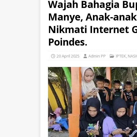
Wajah Bahagia Bup
Manye, Anak-anak 
Nikmati Internet G
Poindes.
20 April 2025
Admin PP
IPTEK
,
NAS