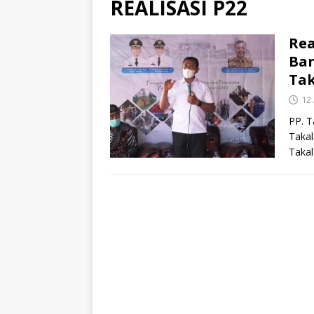
REALISASI P22
Rea
Ban
Tak
12
PP. T
Takal
Takal