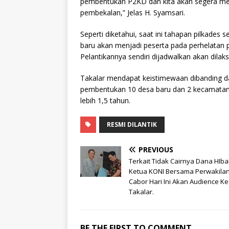
pembentukan P2KD dan kita akan segera mem
pembekalan,” Jelas H. Syamsari.
Seperti diketahui, saat ini tahapan pilkades
baru akan menjadi peserta pada perhelatan 
Pelantikannya sendiri dijadwalkan akan dil
Takalar mendapat keistimewaan dibanding 
pembentukan 10 desa baru dan 2 kecamatan
lebih 1,5 tahun.
RESMI DILANTIK
PREVIOUS
Terkait Tidak Cairnya Dana HIba
Ketua KONI Bersama Perwakila
Cabor Hari Ini Akan Audience Ke
Takalar.
BE THE FIRST TO COMMENT