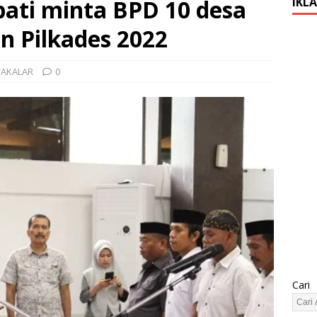
pati minta BPD 10 desa
IKL
n Pilkades 2022
TAKALAR
0
Cari