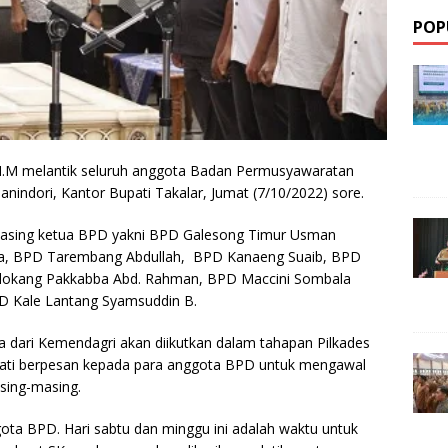
POP
., M.M melantik seluruh anggota Badan Permusyawaratan
anindori, Kantor Bupati Takalar, Jumat (7/10/2022) sore.
masing ketua BPD yakni BPD Galesong Timur Usman
la, BPD Tarembang Abdullah, BPD Kanaeng Suaib, BPD
lokang Pakkabba Abd. Rahman, BPD Maccini Sombala
D Kale Lantang Syamsuddin B.
 dari Kemendagri akan diikutkan dalam tahapan Pilkades
Bupati berpesan kepada para anggota BPD untuk mengawal
sing-masing.
ggota BPD. Hari sabtu dan minggu ini adalah waktu untuk