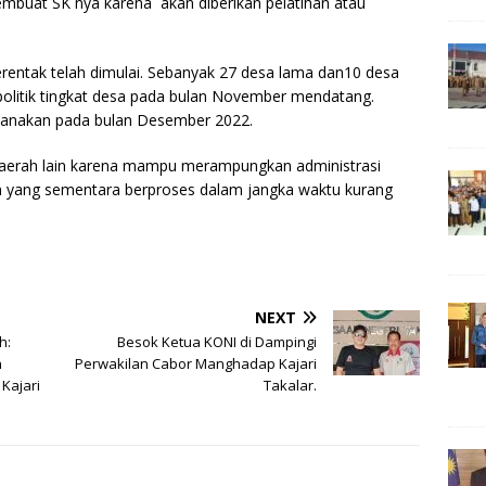
buat SK nya karena akan diberikan pelatihan atau
 serentak telah dimulai. Sebanyak 27 desa lama dan10 desa
politik tingkat desa pada bulan November mendatang.
aksanakan pada bulan Desember 2022.
daerah lain karena mampu merampungkan administrasi
 yang sementara berproses dalam jangka waktu kurang
NEXT
h:
Besok Ketua KONI di Dampingi
n
Perwakilan Cabor Manghadap Kajari
 Kajari
Takalar.