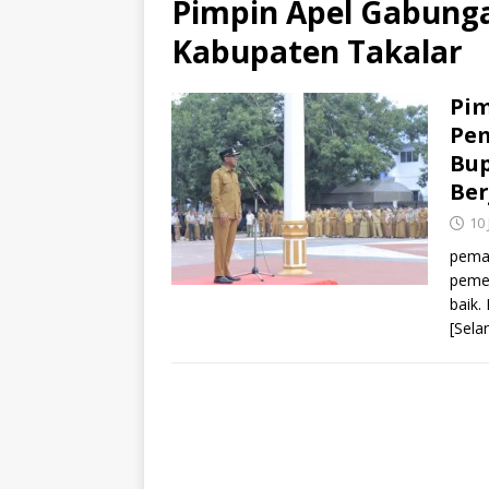
Pimpin Apel Gabung
Kabupaten Takalar
Pim
Pem
Bup
Be
10 
pema
pemer
baik.
[Sela