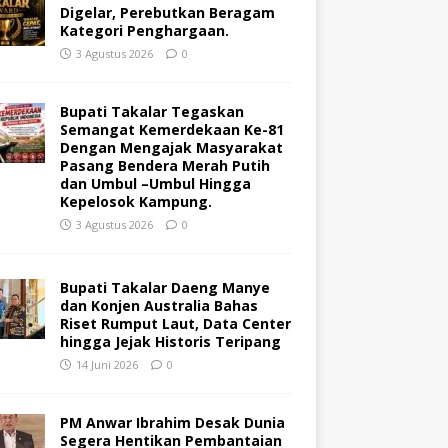
Digelar, Perebutkan Beragam
Kategori Penghargaan.
3 Agustus 2026
0
Bupati Takalar Tegaskan
Semangat Kemerdekaan Ke-81
Dengan Mengajak Masyarakat
Pasang Bendera Merah Putih
dan Umbul –Umbul Hingga
Kepelosok Kampung.
3 Agustus 2026
0
Bupati Takalar Daeng Manye
dan Konjen Australia Bahas
Riset Rumput Laut, Data Center
hingga Jejak Historis Teripang
14 Juni 2026
0
PM Anwar Ibrahim Desak Dunia
Segera Hentikan Pembantaian