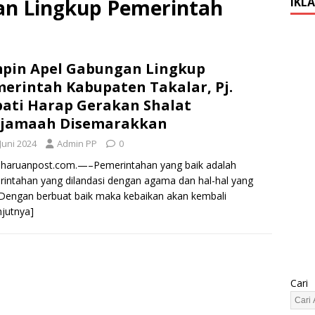
an Lingkup Pemerintah
IKL
pin Apel Gabungan Lingkup
erintah Kabupaten Takalar, Pj.
ati Harap Gerakan Shalat
rjamaah Disemarakkan
Juni 2024
Admin PP
0
haruanpost.com.—–Pemerintahan yang baik adalah
intahan yang dilandasi dengan agama dan hal-hal yang
 Dengan berbuat baik maka kebaikan akan kembali
njutnya]
Cari